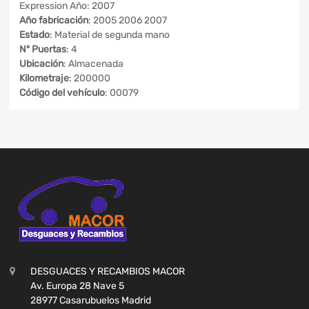
Expression Año: 2007
Año fabricación
: 2005 2006 2007
Estado
: Material de segunda mano
Nº Puertas
: 4
Ubicación
: Almacenada
Kilometraje
: 200000
Código del vehículo
: 00079
DESGUACES Y RECAMBIOS MACOR
Av. Europa 28 Nave 5
28977 Casarubuelos Madrid